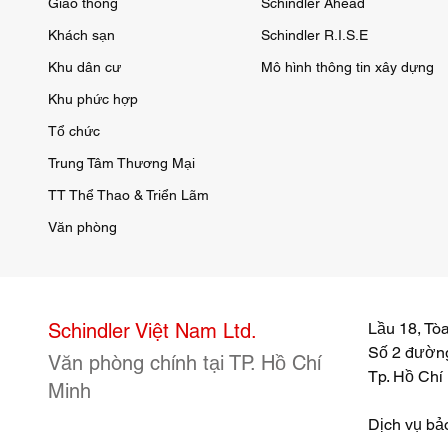
Giao thông
Schindler Ahead
Khách sạn
Schindler R.I.S.E
Khu dân cư
Mô hình thông tin xây dựng
Khu phức hợp
Tổ chức
Trung Tâm Thương Mại
TT Thể Thao & Triển Lãm
Văn phòng
Schindler Việt Nam Ltd.
Lầu 18, Tò
Số 2 đường
Văn phòng chính tại TP. Hồ Chí
Tp. Hồ Chí
Minh
Dịch vụ bảo