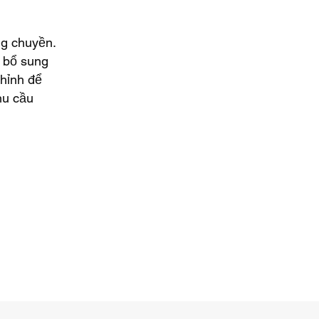
ng chuyền.
ụ bổ sung
chỉnh để
hu cầu