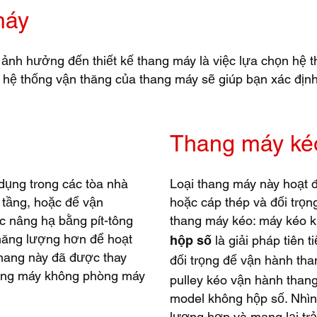
máy
 ảnh hưởng đến thiết kế thang máy là việc lựa chọn hệ t
 hệ thống vận thăng của thang máy sẽ giúp bạn xác định
Thang máy ké
dụng trong các tòa nhà
Loại thang máy này hoạt 
 tầng, hoặc để vận
hoặc cáp thép và đối trọn
c nâng hạ bằng pít-tông
thang máy kéo: máy kéo k
năng lượng hơn để hoạt
là giải pháp tiên 
hộp số
thang này đã được thay
đối trọng để vận hành th
thang máy không phòng máy
pulley kéo vận hành than
model không hộp số. Nhìn
lượng hơn và mang lại trả