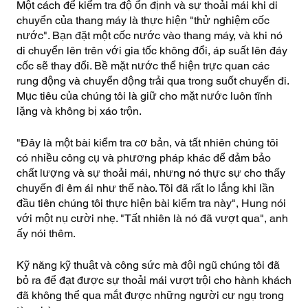
Một cách để kiểm tra độ ổn định và sự thoải mái khi di
chuyển của thang máy là thực hiện "thử nghiệm cốc
nước". Bạn đặt một cốc nước vào thang máy, và khi nó
di chuyển lên trên với gia tốc không đổi, áp suất lên đáy
cốc sẽ thay đổi. Bề mặt nước thể hiện trực quan các
rung động và chuyển động trải qua trong suốt chuyến đi.
Mục tiêu của chúng tôi là giữ cho mặt nước luôn tĩnh
lặng và không bị xáo trộn.
"Đây là một bài kiểm tra cơ bản, và tất nhiên chúng tôi
có nhiều công cụ và phương pháp khác để đảm bảo
chất lượng và sự thoải mái, nhưng nó thực sự cho thấy
chuyến đi êm ái như thế nào. Tôi đã rất lo lắng khi lần
đầu tiên chúng tôi thực hiện bài kiểm tra này", Hung nói
với một nụ cười nhẹ. "Tất nhiên là nó đã vượt qua", anh
ấy nói thêm.
Kỹ năng kỹ thuật và công sức mà đội ngũ chúng tôi đã
bỏ ra để đạt được sự thoải mái vượt trội cho hành khách
đã không thể qua mắt được những người cư ngụ trong