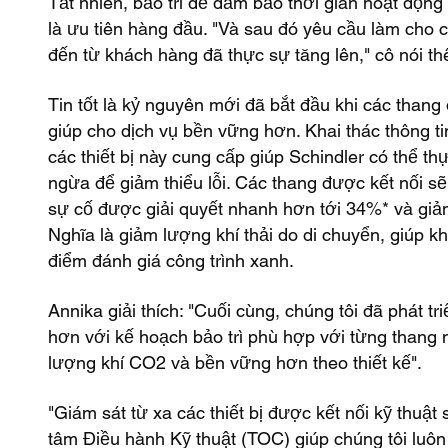
Tất nhiên, bảo trì để đảm bảo thời gian hoạt động 
là ưu tiên hàng đầu. "Và sau đó yêu cầu làm cho
đến từ khách hàng đã thực sự tăng lên," cô nói t
Tin tốt là kỷ nguyên mới đã bắt đầu khi các thang 
giúp cho dịch vụ bền vững hơn. Khai thác thông tin
các thiết bị này cung cấp giúp Schindler có thể t
ngừa để giảm thiểu lỗi. Các thang được kết nối sẽ 
sự cố được giải quyết nhanh hơn tới 34%* và giảm
Nghĩa là giảm lượng khí thải do di chuyển, giúp 
điểm đánh giá công trình xanh.
Annika giải thích: "Cuối cùng, chúng tôi đã phát t
hơn với kế hoạch bảo trì phù hợp với từng thang 
lượng khí CO2 và bền vững hơn theo thiết kế".
"Giám sát từ xa các thiết bị được kết nối kỹ thuật
tâm Điều hành Kỹ thuật (TOC) giúp chúng tôi luôn