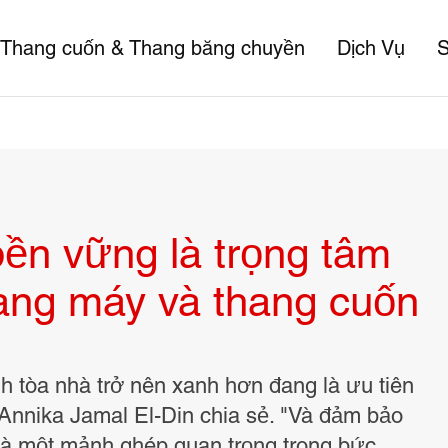
Thang cuốn & Thang băng chuyền
Dịch Vụ
S
bền vững là trọng tâm
hang máy và thang cuốn
nh tòa nhà trở nên xanh hơn đang là ưu tiên
 Annika Jamal El-Din chia sẻ. "Và đảm bảo
à là một mảnh ghép quan trọng trong bức