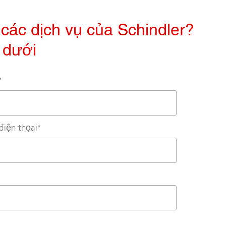
các dịch vụ của Schindler?
n dưới
*
điện thọai
*