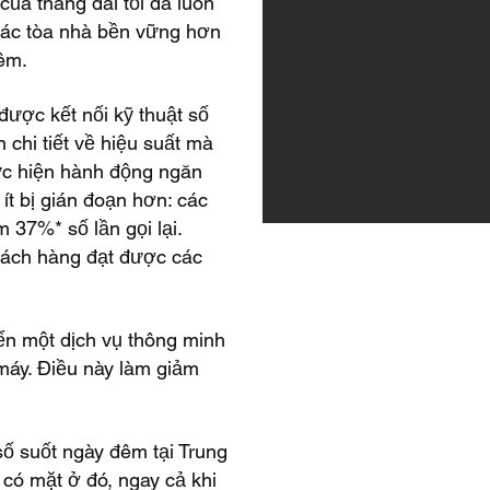
của thang dài tối đa luôn
 các tòa nhà bền vững hơn
hêm.
được kết nối kỹ thuật số
 chi tiết về hiệu suất mà
hực hiện hành động ngăn
ít bị gián đoạn hơn: các
 37%* số lần gọi lại.
khách hàng đạt được các
riển một dịch vụ thông minh
máy. Điều này làm giảm
 số suốt ngày đêm tại Trung
 có mặt ở đó, ngay cả khi